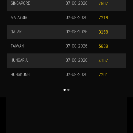
SINGAPORE
07-08-2026
7907
MALAYSIA
07-08-2026
7218
QATAR
07-08-2026
3158
TAIWAN
07-08-2026
5838
HUNGARIA
07-08-2026
4157
HONGKONG
07-08-2026
7791