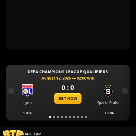
QUALIFIERS
UEFA CHAMPIONS LEAGUE QUALI
0 WIB
August 12, 2026 — 01:30 WIB
0 : 0
Previous
Next
BET NOW
Sparta Praha
SK Sturm Graz
-1
0.96
-0.5
0.95
TENTANG KAMI