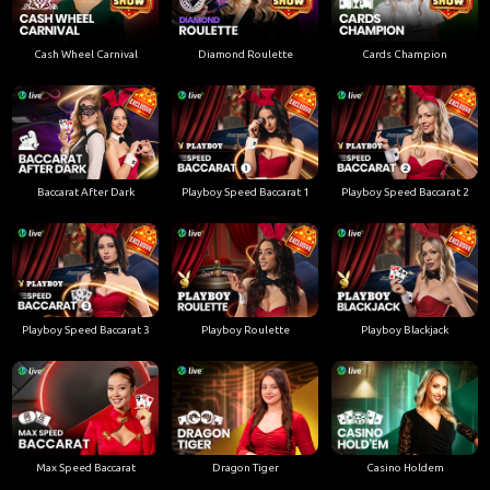
Cash Wheel Carnival
Diamond Roulette
Cards Champion
Baccarat After Dark
Playboy Speed Baccarat 1
Playboy Speed Baccarat 2
Playboy Speed Baccarat 3
Playboy Roulette
Playboy Blackjack
Max Speed Baccarat
Dragon Tiger
Casino Holdem