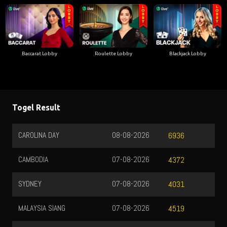
Baccarat Lobby
Roulette Lobby
Blackjack Lobby
Togel Result
CAROLINA DAY
08-08-2026
6936
CAMBODIA
07-08-2026
4372
SYDNEY
07-08-2026
4031
MALAYSIA SIANG
07-08-2026
4519